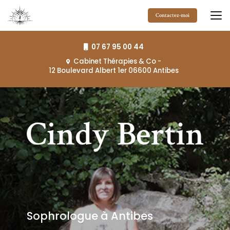
Aller
au
Contactez-moi
contenu
principal
07 67 95 00 44
Cabinet Thérapies & Co
-
12 Boulevard Albert 1er 06600 Antibes
Sophrologue à Antibes