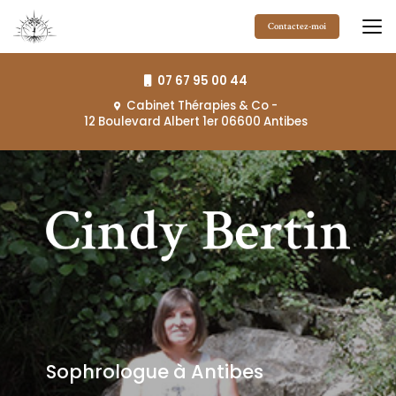
Aller
au
Contactez-moi
contenu
principal
07 67 95 00 44
Cabinet Thérapies & Co
-
12 Boulevard Albert 1er 06600 Antibes
Sophrologue à Antibes