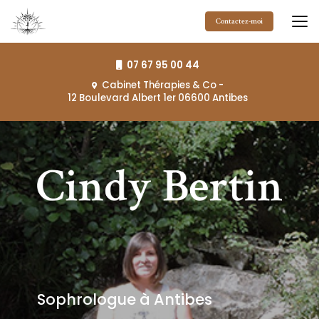
Aller
au
Contactez-moi
contenu
principal
07 67 95 00 44
Cabinet Thérapies & Co
-
12 Boulevard Albert 1er 06600 Antibes
Sophrologue à Antibes