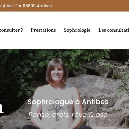
 Albert 1er 06600 Antibes
consulter ?
Prestations
Sophrologie
Les consultat
Particuliers
Entreprises
Sophrologue à Antibes
Pense, crois, rêve & ose