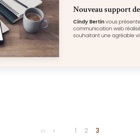
Nouveau support d
Cindy Bertin
vous présent
communication web réalisé
souhaitant une agréable vis
1
2
3