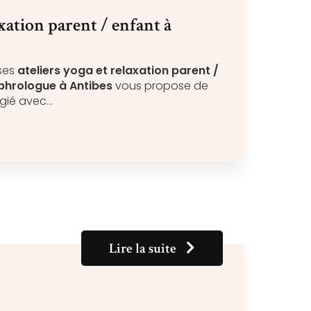
axation parent / enfant à
 ses
ateliers yoga et relaxation parent /
phrologue à Antibes
vous propose de
égié avec…
Lire la suite