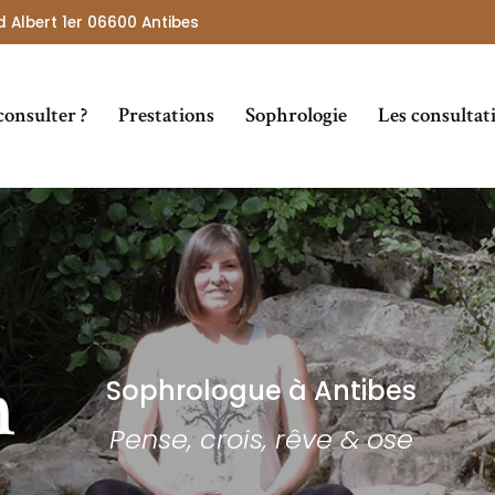
 Albert 1er 06600 Antibes
consulter ?
Prestations
Sophrologie
Les consultat
Particuliers
Entreprises
Sophrologue à Antibes
Pense, crois, rêve & ose