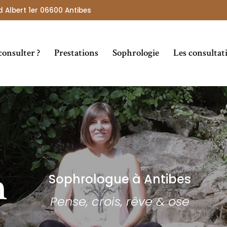
 Albert 1er 06600 Antibes
consulter ?
Prestations
Sophrologie
Les consultat
Particuliers
Entreprises
Sophrologue à Antibes
Pense, crois, rêve & ose