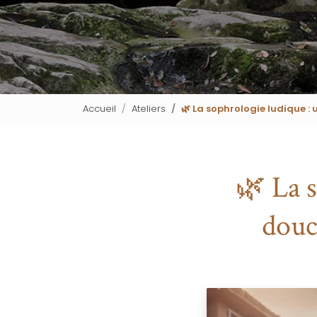
Accueil
Ateliers
🌿 La sophrologie ludique :
🌿 La 
douc