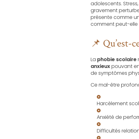
adolescents. Stress
gravement perturber
présente comme une 
comment peut-elle a
📌 Qu’est-ce
La
phobie scolaire
n
anxieux
pouvant ent
de symptômes physiq
Ce mal-être profond
Harcèlement scol
Anxiété de perf
Difficultés relatio