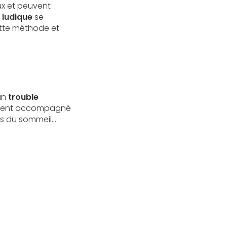
ux et peuvent
 ludique
se
ette méthode et
’un
trouble
ouvent accompagné
 du sommeil...