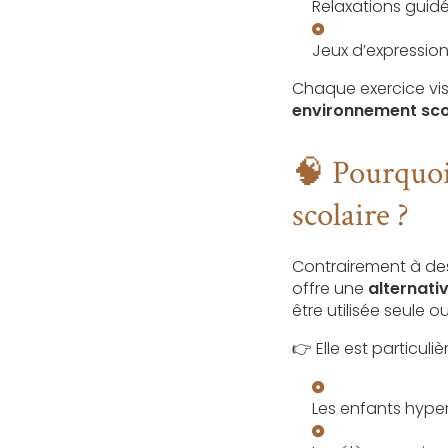
Relaxations guidé
Jeux d’expression
Chaque exercice vi
environnement sco
🧠 Pourquoi 
scolaire ?
Contrairement à des
offre une
alternati
être utilisée seule
👉 Elle est particuli
Les enfants hype