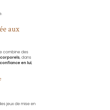
e.
ée aux
le combine des
x corporels
, dans
confiance en lui
,
e
 des jeux de mise en