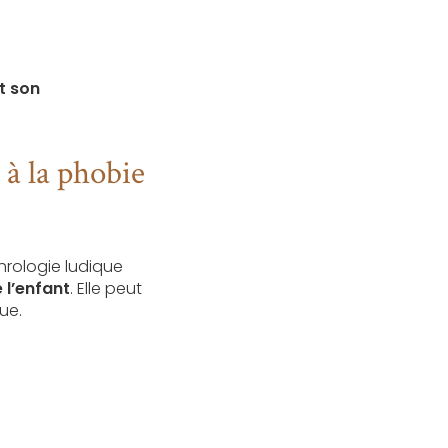
t son
 à la phobie
hrologie ludique
 l’enfant
. Elle peut
ue.