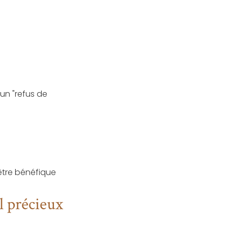
i un "refus de
être bénéfique
l précieux