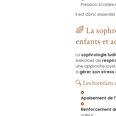
Pression scolaire
Il est donc essentie
🌈 La sophr
enfants et a
La
sophrologie lud
exercices de
respir
une approche joyeus
à
gérer son stress
🔍 Les bienfaits 
Apaisement de l
Renforcement de
valeur