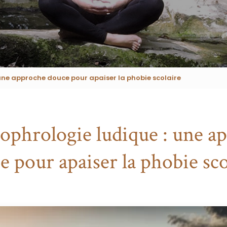
 une approche douce pour apaiser la phobie scolaire
sophrologie ludique : une a
e pour apaiser la phobie sco