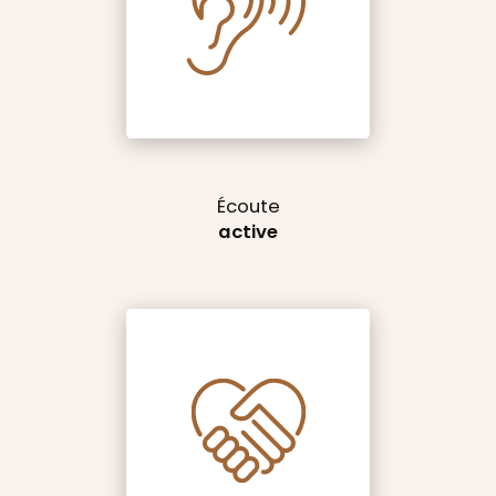
Écoute
active