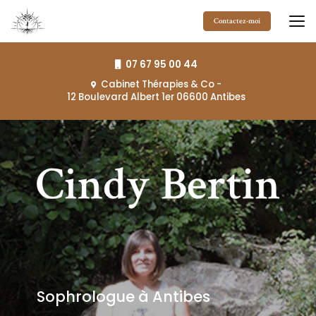
Aller
au
Contactez-moi
contenu
principal
07 67 95 00 44
Cabinet Thérapies & Co
-
12 Boulevard Albert 1er 06600 Antibes
Sophrologue à Antibes