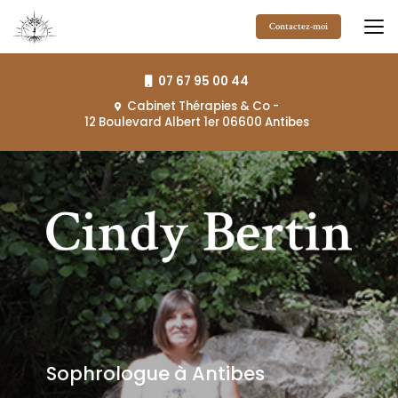
Aller
au
Contactez-moi
contenu
principal
07 67 95 00 44
Cabinet Thérapies & Co
-
12 Boulevard Albert 1er 06600 Antibes
Sophrologue à Antibes