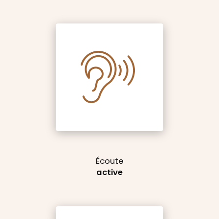
Écoute
active